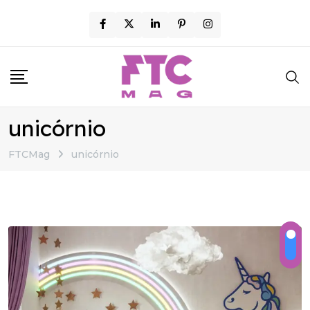
Skip
to
content
unicórnio
FTCMag
unicórnio