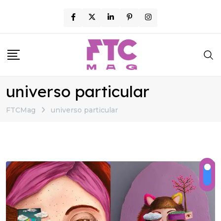
Skip
to
content
universo particular
FTCMag
universo particular