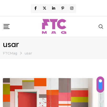
Skip
to
content
usar
FTCMag
usar