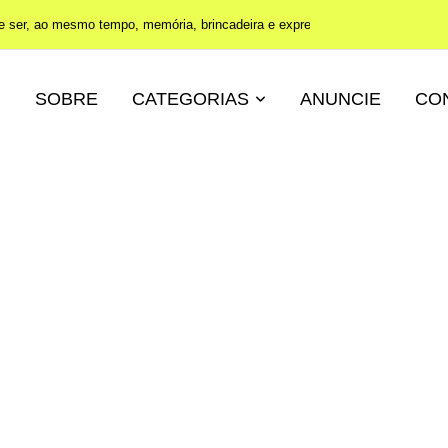
e ser, ao mesmo tempo, memória, brincadeira e expressão
SOBRE
CATEGORIAS
ANUNCIE
CO