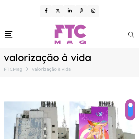
Skip
to
content
valorização à vida
FTCMag
valorização à vida