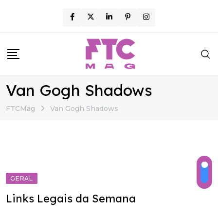
Skip
to
content
Van Gogh Shadows
FTCMag
Van Gogh Shadows
GERAL
Links Legais da Semana