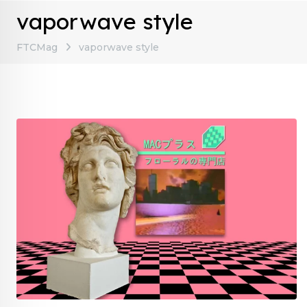
vaporwave style
FTCMag
vaporwave style