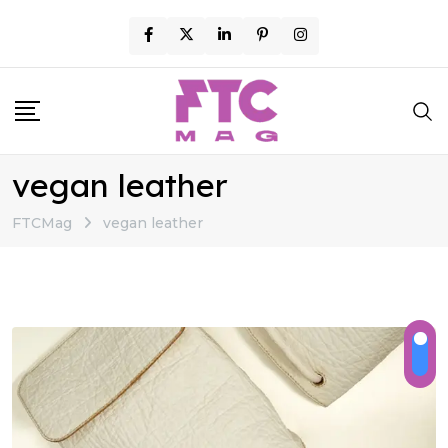
Skip
to
content
vegan leather
FTCMag
vegan leather