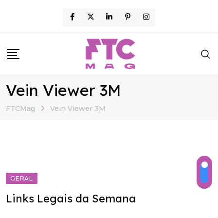
Skip
to
content
Vein Viewer 3M
FTCMag
Vein Viewer 3M
GERAL
Links Legais da Semana