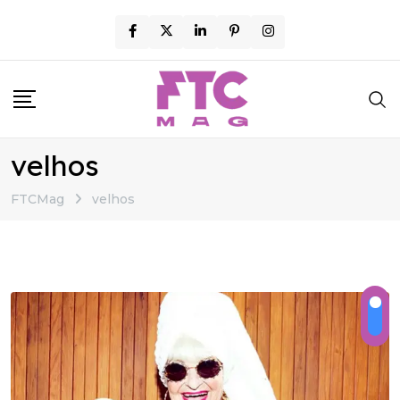
Skip
to
content
velhos
FTCMag
velhos