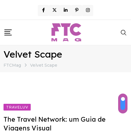
Skip
to
content
Velvet Scape
FTCMag
Velvet Scape
TRAVELUV
The Travel Network: um Guia de
Viagens Visual