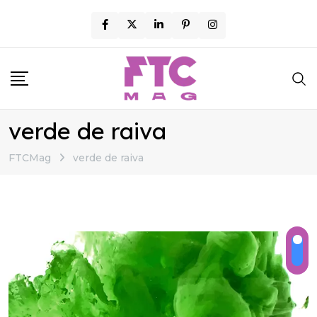
Skip
to
content
verde de raiva
FTCMag
verde de raiva