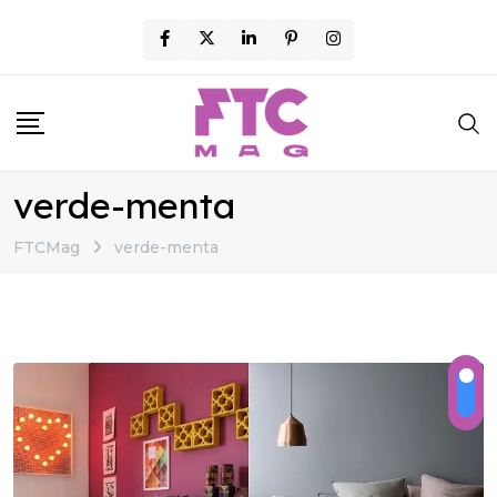
Skip
to
content
verde-menta
FTCMag
verde-menta