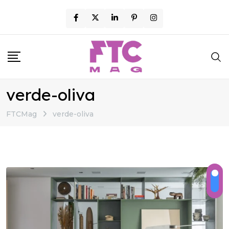
Skip
to
content
verde-oliva
FTCMag
verde-oliva