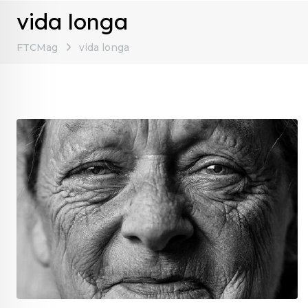
vida longa
FTCMag
vida longa