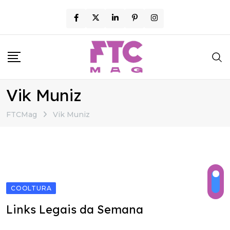
Skip
to
content
Vik Muniz
FTCMag
Vik Muniz
COOLTURA
Links Legais da Semana