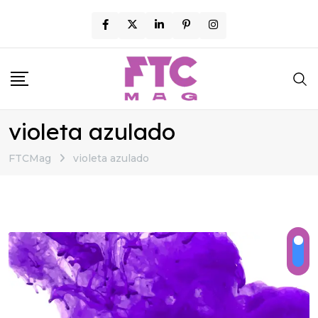
Skip
to
content
violeta azulado
FTCMag
violeta azulado