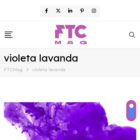
Skip
to
content
violeta lavanda
FTCMag
violeta lavanda