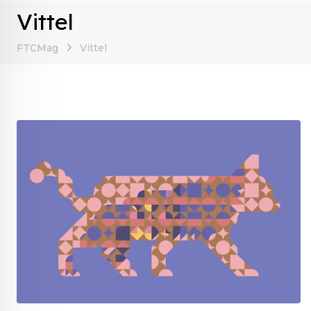
Vittel
FTCMag
Vittel