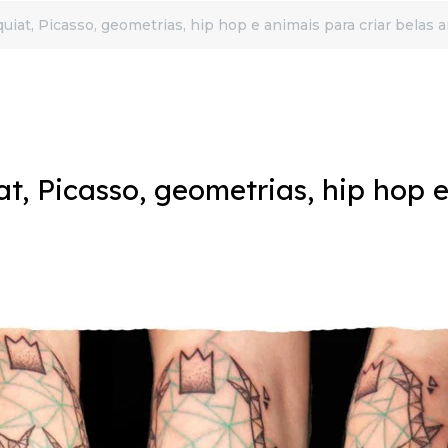
quiat, Picasso, geometrias, hip hop e animais para criar belas a
at, Picasso, geometrias, hip hop 
E