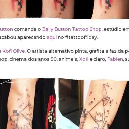
Button
comanda o
Belly Button Tattoo Shop
, estúdio e
e acabou aparecendo
aqui
no #tattoofriday.
s
Kofi Olive
. O artista alternativo pinta, grafita e faz da
 hop, cinema dos anos 90, animais,
Xoïl
e claro,
Fabien
, 