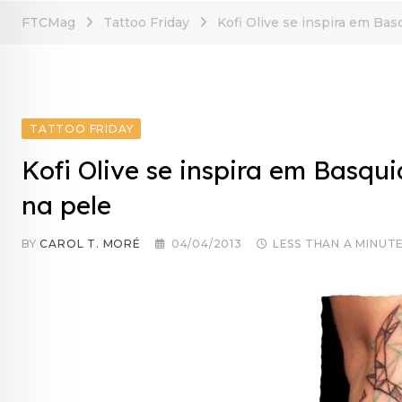
FTCMag
Tattoo Friday
Kofi Olive se inspira em Bas
TATTOO FRIDAY
Kofi Olive se inspira em Basqui
na pele
BY
CAROL T. MORÉ
04/04/2013
LESS THAN A MINUT