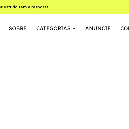
ho pode ser, ao mesmo tempo, memória, brincadeira e expressão
SOBRE
CATEGORIAS
ANUNCIE
CO