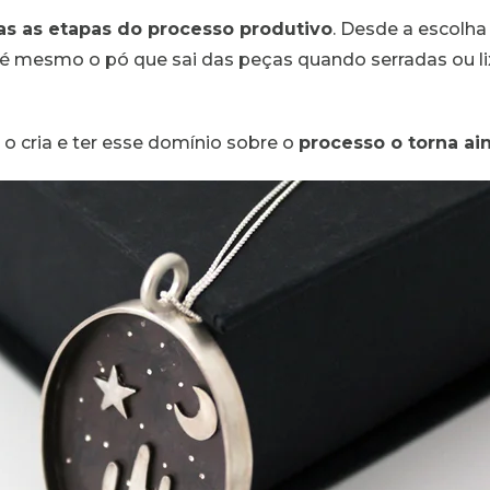
as as etapas do processo produtivo
. Desde a escolha
até mesmo o pó que sai das peças quando serradas ou li
o cria e ter esse domínio sobre o
processo o torna ai