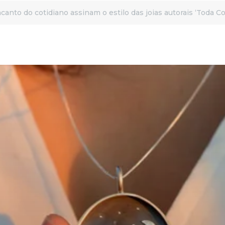
canto do cotidiano assinam o estilo das joias autorais ‘Toda Co