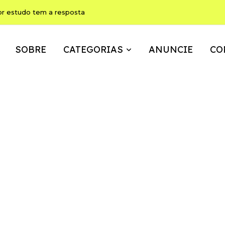
ho pode ser, ao mesmo tempo, memória, brincadeira e expressão
SOBRE
CATEGORIAS
ANUNCIE
CO