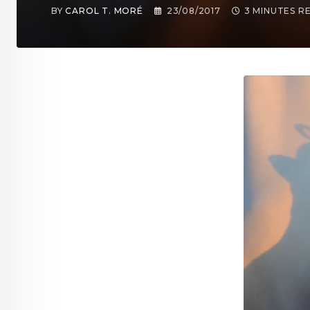
BY
CAROL T. MORÉ
23/08/2017
3 MINUTES R