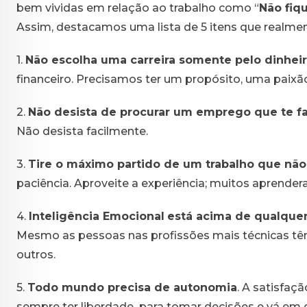
bem vividas em relação ao trabalho como “
Não fiq
Assim, destacamos uma lista de 5 itens que realmen
1.
Não escolha uma carreira somente pelo dinheir
financeiro. Precisamos ter um propósito, uma paixã
2.
Não desista de procurar um emprego que te faz
Não desista facilmente.
3.
Tire o máximo partido de um trabalho que não
paciência. Aproveite a experiência; muitos aprender
4.
Inteligência Emocional
está acima de qualquer
Mesmo as pessoas nas profissões mais técnicas têm
outros.
5.
Todo mundo precisa de autonomia
. A satisfaç
sempre ter liberdade para tomar decisões e vá em d