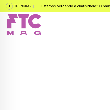
Skip
Guilherme da Matta revela como o desen
TRENDING
to
content