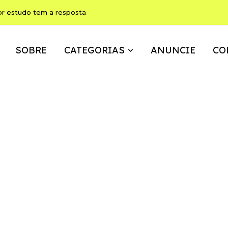
ho pode ser, ao mesmo tempo, memória, brincadeira e expressão
SOBRE
CATEGORIAS
ANUNCIE
CO