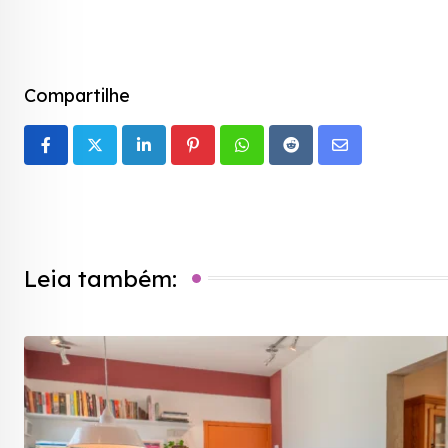
Compartilhe
LinkedIn
Pinterest
Whatsapp
Reddit
Share
via
Email
Leia também: