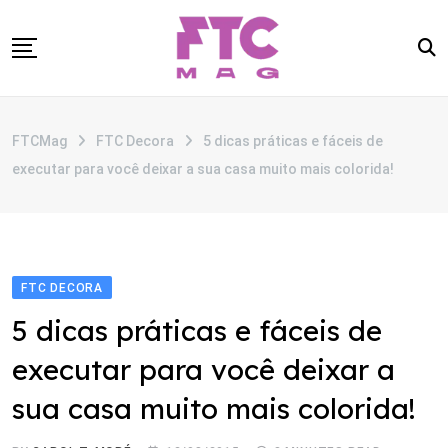
Skip
to
content
SOBRE
FTCMag
FTC Decora
5 dicas práticas e fáceis de
CATEGORIAS
executar para você deixar a sua casa muito mais colorida!
ANUNCIE
CONTATO
FTC DECORA
5 dicas práticas e fáceis de
executar para você deixar a
sua casa muito mais colorida!