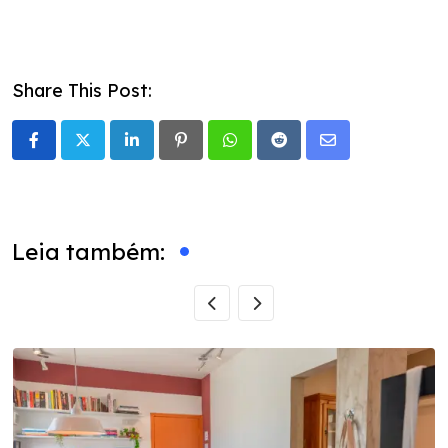
Share This Post:
LinkedIn
Pinterest
Whatsapp
Reddit
Share
via
Email
Leia também: