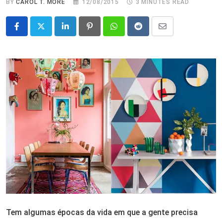
BY
CAROL T. MORÉ
12/08/2015
3 MINUTES READ
LinkedIn
Pinterest
Whatsapp
Reddit
Share
via
Email
Tem algumas épocas da vida em que a gente precisa