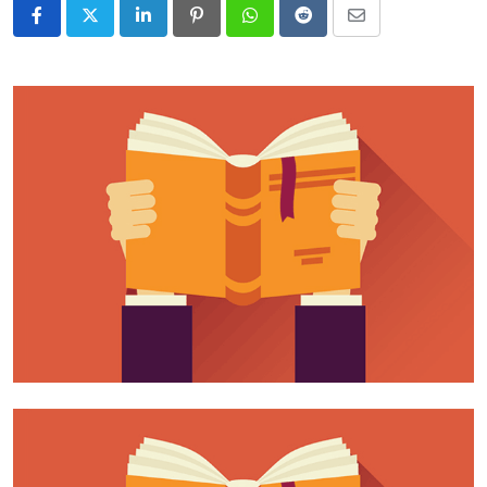
LinkedIn
Pinterest
Whatsapp
Reddit
Share
via
Email