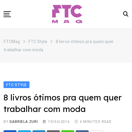
Skip
to
content
SOBRE
FTCMag
FTC Style
8 livros ótimos pra quem quer
CATEGORIAS
trabalhar com moda
ANUNCIE
CONTATO
FTC STYLE
8 livros ótimos pra quem quer
trabalhar com moda
BY
GABRIELA ZURI
19/04/2016
6 MINUTES READ