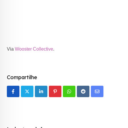
Via
Wooster Collective
.
Compartilhe
LinkedIn
Pinterest
Whatsapp
Reddit
Share
via
Email