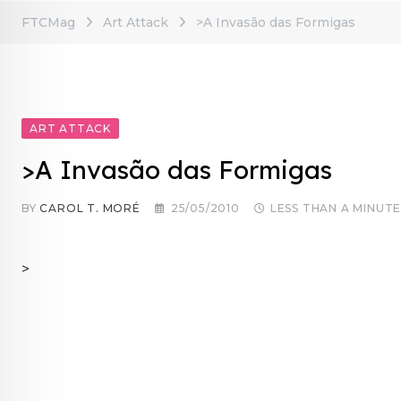
FTCMag
Art Attack
>A Invasão das Formigas
ART ATTACK
>A Invasão das Formigas
BY
CAROL T. MORÉ
25/05/2010
LESS THAN A MINUT
>