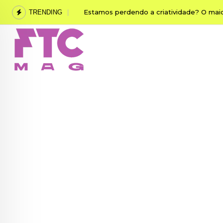
Skip
Guilherme da Matta revela como o desen
TRENDING
to
content