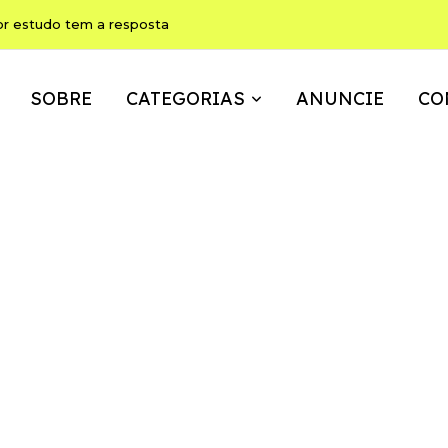
ho pode ser, ao mesmo tempo, memória, brincadeira e expressão
SOBRE
CATEGORIAS
ANUNCIE
CO