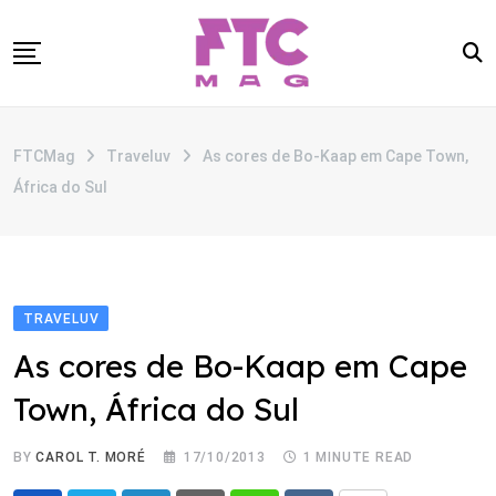
Skip
to
content
SOBRE
FTCMag
Traveluv
As cores de Bo-Kaap em Cape Town,
CATEGORIAS
África do Sul
ANUNCIE
CONTATO
TRAVELUV
As cores de Bo-Kaap em Cape
Town, África do Sul
BY
CAROL T. MORÉ
17/10/2013
1 MINUTE READ