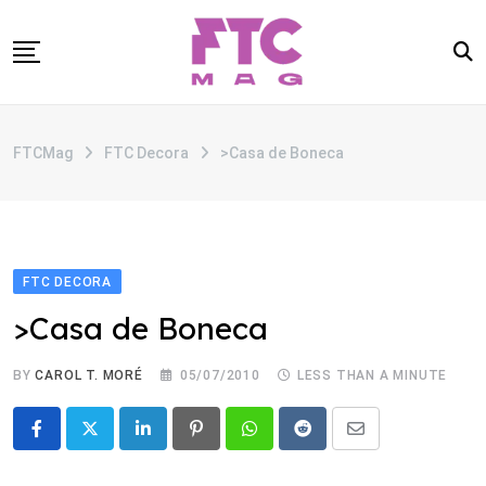
Skip
to
content
SOBRE
FTCMag
FTC Decora
>Casa de Boneca
CATEGORIAS
ANUNCIE
CONTATO
FTC DECORA
>Casa de Boneca
BY
CAROL T. MORÉ
05/07/2010
LESS THAN A MINUTE
LinkedIn
Pinterest
Whatsapp
Reddit
Share
via