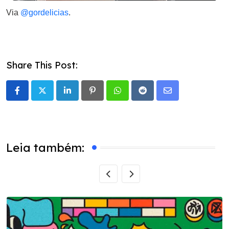
Via
@gordelicias
.
Share This Post:
LinkedIn
Pinterest
Whatsapp
Reddit
Share
via
Email
Leia também: