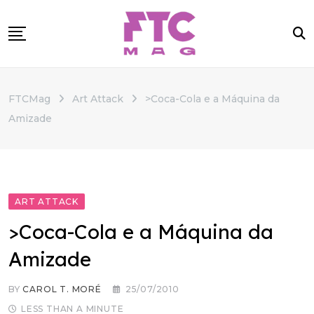
Skip
to
content
SOBRE
FTCMag
Art Attack
>Coca-Cola e a Máquina da
CATEGORIAS
Amizade
ANUNCIE
CONTATO
ART ATTACK
>Coca-Cola e a Máquina da
Amizade
BY
CAROL T. MORÉ
25/07/2010
LESS THAN A MINUTE