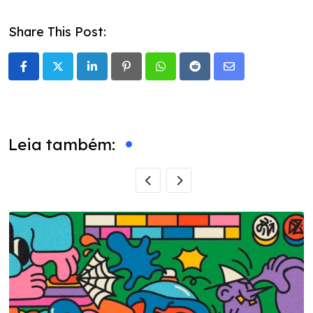
Share This Post:
LinkedIn
Pinterest
Whatsapp
Reddit
Share
via
Email
Leia também: