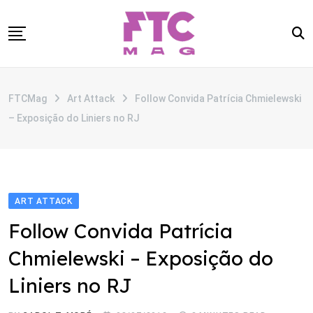
Skip
to
content
SOBRE
FTCMag
Art Attack
Follow Convida Patrícia Chmielewski
CATEGORIAS
– Exposição do Liniers no RJ
ANUNCIE
CONTATO
ART ATTACK
Follow Convida Patrícia
Chmielewski – Exposição do
Liniers no RJ