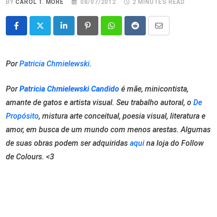
BY
CAROL T. MORÉ
08/07/2012
2 MINUTES READ
LinkedIn
Pinterest
Whatsapp
Reddit
Share
via
Email
Por
Patricia Chmielewski
.
Por
Patricia Chmielewski
Candido
é mãe, minicontista,
amante de gatos e artista visual. Seu trabalho autoral, o
De
Propósito
, mistura arte conceitual, poesia visual, literatura e
amor, em busca de um mundo com menos arestas. Algumas
de suas obras podem ser adquiridas
aqui
na loja do Follow
de Colours. <3