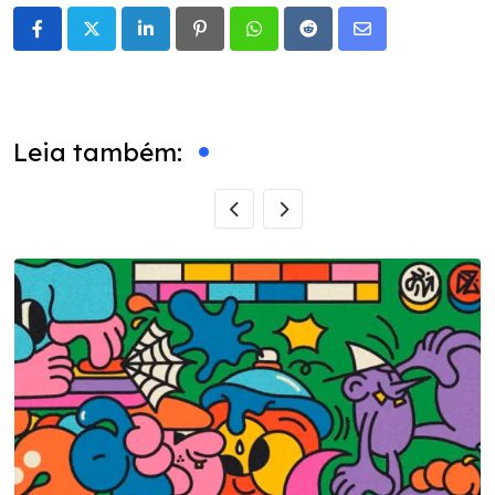
LinkedIn
Pinterest
Whatsapp
Reddit
Share
via
Email
Leia também: