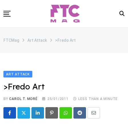
Skip
to
content
SOBRE
FTCMag
Art Attack
>Fredo Art
CATEGORIAS
ANUNCIE
CONTATO
ART ATTACK
>Fredo Art
BY
CAROL T. MORÉ
25/01/2011
LESS THAN A MINUTE
LinkedIn
Pinterest
Whatsapp
Reddit
Share
via