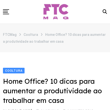
Skip
to
content
SOBRE
FTCMag
Cooltura
Home Office? 10 dicas para aumentar
CATEGORIAS
a produtividade ao trabalhar em casa
ANUNCIE
CONTATO
COOLTURA
Home Office? 10 dicas para
aumentar a produtividade ao
trabalhar em casa