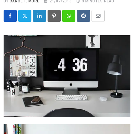
BY
CAROL T. MORÉ
21/07/2015
3 MINUTES READ
LinkedIn
Pinterest
Whatsapp
Reddit
Share
via
Email