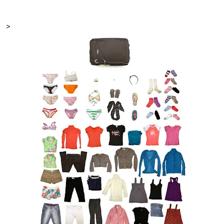
via
Email
>