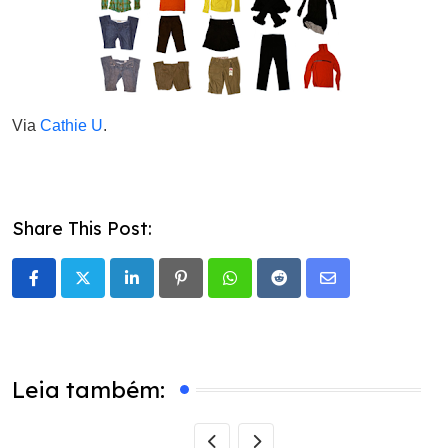
Via
Cathie U
.
Share This Post:
LinkedIn
Pinterest
Whatsapp
Reddit
Share
via
Email
Leia também: