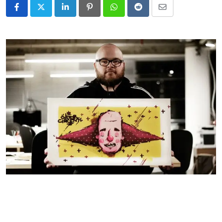
LinkedIn
Pinterest
Whatsapp
Reddit
Share
via
Email