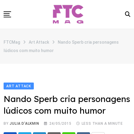
Skip
to
content
SOBRE
FTCMag
Art Attack
Nando Sperb cria personagens
CATEGORIAS
lúdicos com muito humor
ANUNCIE
CONTATO
ART ATTACK
Nando Sperb cria personagens
lúdicos com muito humor
BY
JULIA D'ALKMIN
24/05/2015
LESS THAN A MINUTE