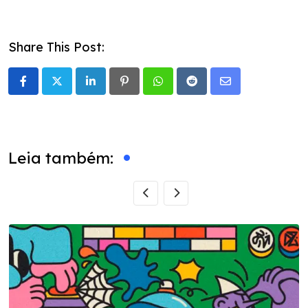
Share This Post:
LinkedIn
Pinterest
Whatsapp
Reddit
Share
via
Email
Leia também: