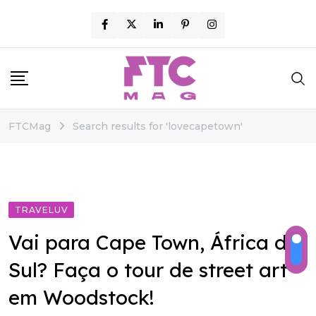
Skip
to
content
FTCMag
Search results for 'lovecapetown'
TRAVELUV
Vai para Cape Town, África do
Sul? Faça o tour de street art
em Woodstock!