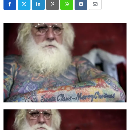
LinkedIn
Pinterest
Whatsapp
Reddit
Share
via
Email