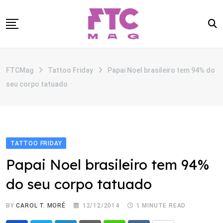
Skip
to
content
SOBRE
FTCMag
Tattoo Friday
Papai Noel brasileiro tem 94% do
CATEGORIAS
seu corpo tatuado
ANUNCIE
CONTATO
TATTOO FRIDAY
Papai Noel brasileiro tem 94%
do seu corpo tatuado
BY
CAROL T. MORÉ
12/12/2014
1 MINUTE READ