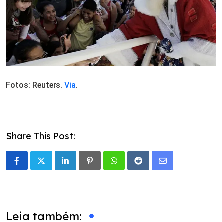
Fotos: Reuters.
Via
.
Share This Post:
LinkedIn
Pinterest
Whatsapp
Reddit
Share
via
Email
Leia também: