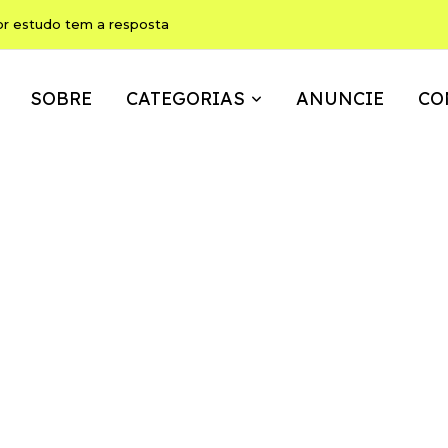
ho pode ser, ao mesmo tempo, memória, brincadeira e expressão
SOBRE
CATEGORIAS
ANUNCIE
CO