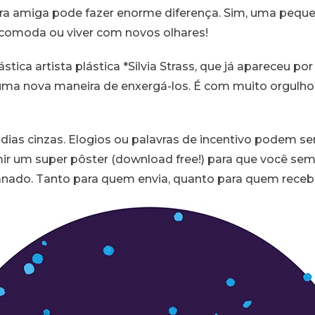
a amiga pode fazer enorme diferença. Sim, uma peque
comoda ou viver com novos olhares!
ica artista plástica *Silvia Strass, que já apareceu po
 uma nova maneira de enxergá-los. É com muito orgulh
ias cinzas. Elogios ou palavras de incentivo podem ser 
r um super pôster (download free!) para que você sem
nado. Tanto para quem envia, quanto para quem recebe 