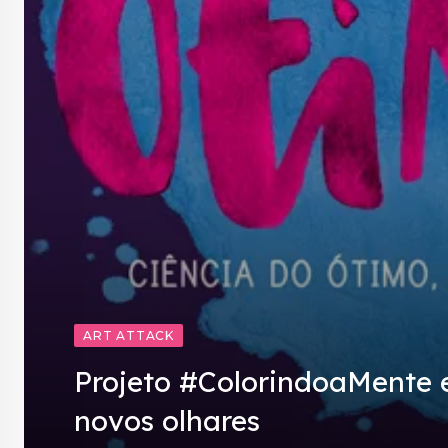
ART ATTACK
Projeto #ColorindoaMente e
novos olhares