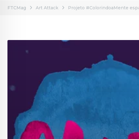
FTCMag
Art Attack
Projeto #ColorindoaMente espa