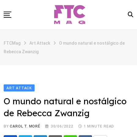
Skip
to
content
SOBRE
FTCMag
Art Attack
O mundo natural e nostálgico de
CATEGORIAS
Rebecca Zwanzig
ANUNCIE
CONTATO
ART ATTACK
O mundo natural e nostálgico
de Rebecca Zwanzig
BY
CAROL T. MORÉ
30/06/2022
1 MINUTE READ