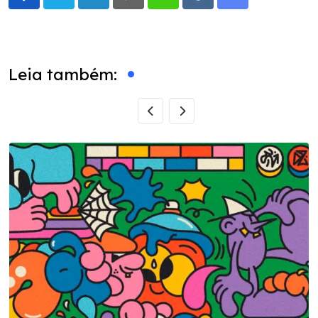
LinkedIn
Pinterest
Whatsapp
Reddit
Share
via
Email
Leia também: