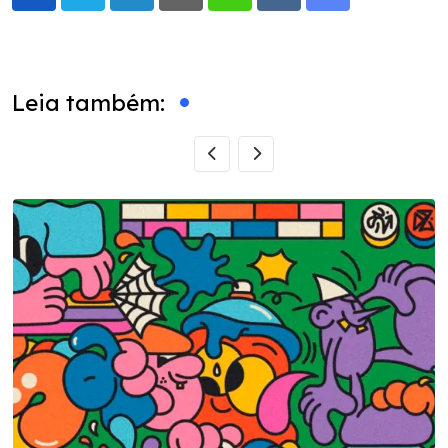
LinkedIn
Pinterest
Whatsapp
Reddit
Share
via
Email
Leia também: