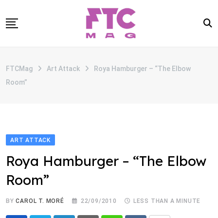
Skip
to
content
SOBRE
FTCMag
Art Attack
Roya Hamburger – “The Elbow
CATEGORIAS
Room”
ANUNCIE
CONTATO
ART ATTACK
Roya Hamburger – “The Elbow
Room”
BY
CAROL T. MORÉ
22/09/2010
LESS THAN A MINUTE