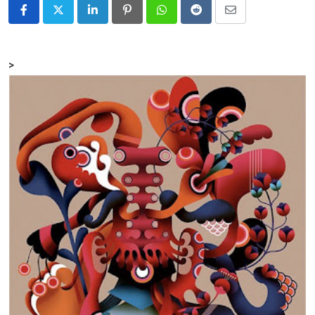
LinkedIn
Pinterest
Whatsapp
Reddit
Share
via
Email
>