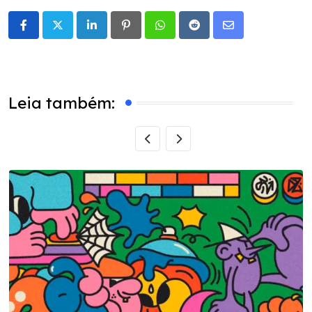
LinkedIn
Pinterest
Whatsapp
Reddit
Share
via
Email
Leia também: