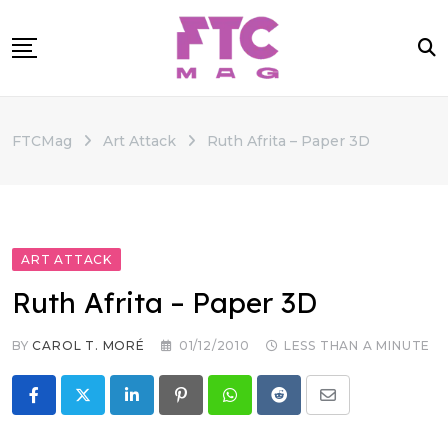
Skip
to
content
SOBRE
FTCMag
Art Attack
Ruth Afrita – Paper 3D
CATEGORIAS
ANUNCIE
CONTATO
ART ATTACK
Ruth Afrita – Paper 3D
BY
CAROL T. MORÉ
01/12/2010
LESS THAN A MINUTE
LinkedIn
Pinterest
Whatsapp
Reddit
Share
via