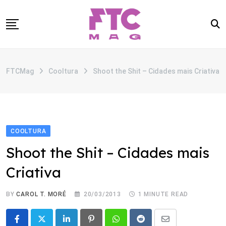
Skip
to
content
SOBRE
FTCMag
Cooltura
Shoot the Shit – Cidades mais Criativa
CATEGORIAS
ANUNCIE
CONTATO
COOLTURA
Shoot the Shit – Cidades mais
Criativa
BY
CAROL T. MORÉ
20/03/2013
1 MINUTE READ
LinkedIn
Pinterest
Whatsapp
Reddit
Share