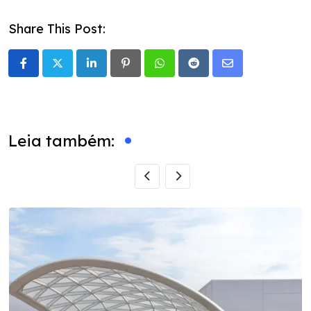
Share This Post:
LinkedIn
Pinterest
Whatsapp
Reddit
Share
via
Email
Leia também: