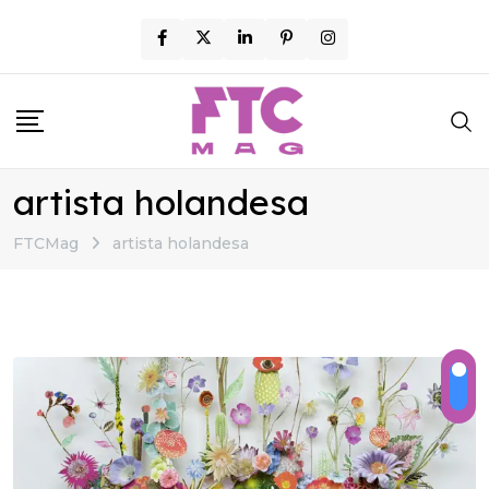
Skip
to
content
artista holandesa
FTCMag
artista holandesa