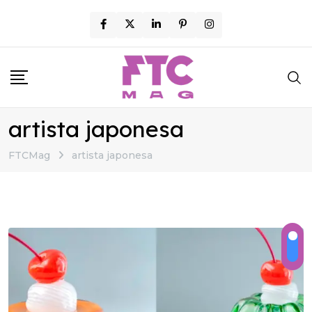
Skip
to
content
artista japonesa
FTCMag
artista japonesa