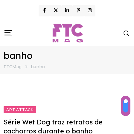
Skip
to
content
banho
FTCMag
banho
ART ATTACK
Série Wet Dog traz retratos de
cachorros durante o banho