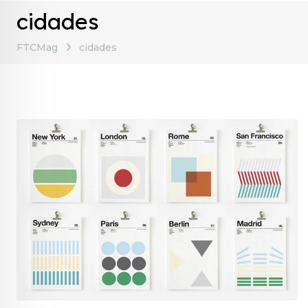
cidades
FTCMag
cidades