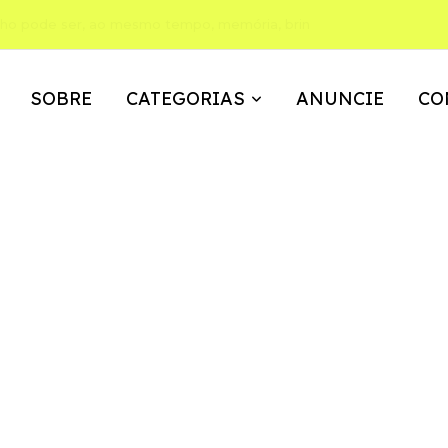
ho pode ser, ao mesmo tempo, memória, brincadeira e expressão
SOBRE
CATEGORIAS
ANUNCIE
CO