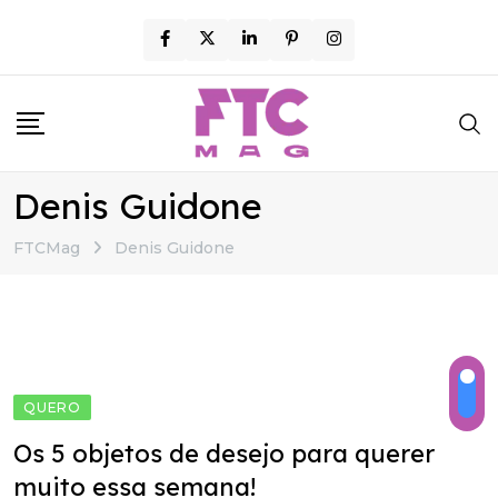
Skip
to
content
Denis Guidone
FTCMag
Denis Guidone
QUERO
Os 5 objetos de desejo para querer
muito essa semana!