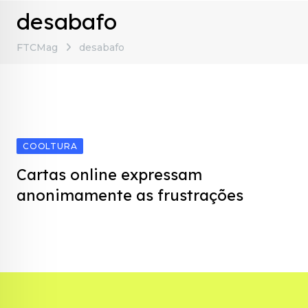
desabafo
FTCMag
desabafo
COOLTURA
Cartas online expressam
anonimamente as frustrações