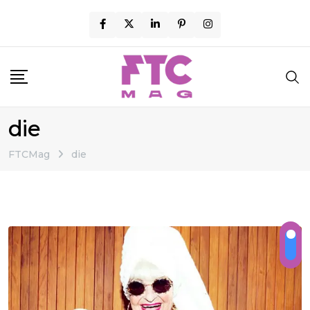
Skip
to
content
die
FTCMag
die