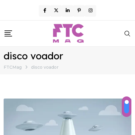
Skip
to
content
disco voador
FTCMag
disco voador